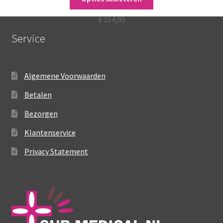
Corselet (7008)
product
heeft
€
154,95
meerdere
Service
variaties.
Deze
optie
Algemene Voorwaarden
kan
gekozen
Betalen
worden
Bezorgen
op
de
Klantenservice
productpagina
Privacy Statement