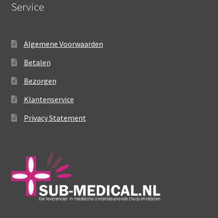
Service
variaties.
Deze
optie
Algemene Voorwaarden
kan
gekozen
Betalen
worden
Bezorgen
op
de
Klantenservice
productpagina
Privacy Statement