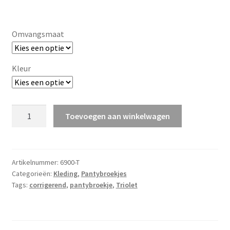
Omvangsmaat
Kleur
Pantybroekje
Toevoegen aan winkelwagen
(6900)
aantal
Artikelnummer:
6900-T
Categorieën:
Kleding
,
Pantybroekjes
Tags:
corrigerend
,
pantybroekje
,
Triolet