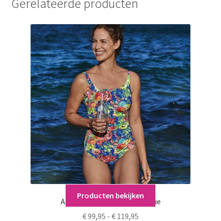
Gerelateerde producten
Producten bekijken
Anita Care Badmode Tropique
Prijsklasse:
€
99,95
-
€
119,95