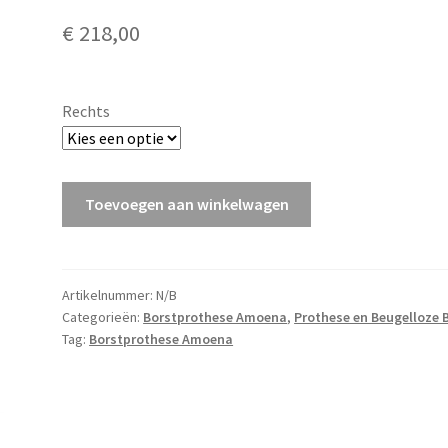
€
218,00
Rechts
NATURA
Toevoegen aan winkelwagen
3E,
397
-
Ivoor
Artikelnummer:
N/B
Categorieën:
Borstprothese Amoena
,
Prothese en Beugelloze 
aantal
Tag:
Borstprothese Amoena