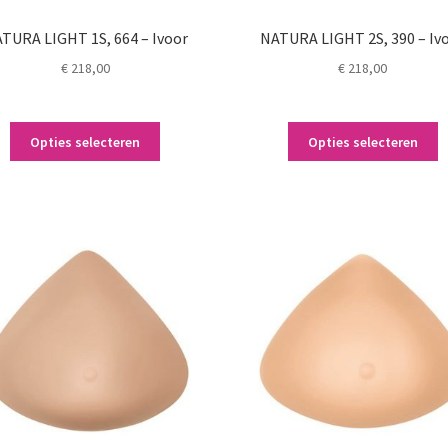
TURA LIGHT 1S, 664 – Ivoor
NATURA LIGHT 2S, 390 – Iv
€
218,00
€
218,00
Dit
Di
Opties selecteren
Opties selecteren
product
p
heeft
h
meerdere
m
variaties.
va
Deze
D
optie
o
kan
k
gekozen
g
worden
w
op
o
de
d
productpagina
p