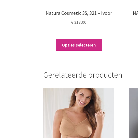
Natura Cosmetic 3S, 321 – Ivoor
NA
€
218,00
Dit
Opties selecteren
product
heeft
meerdere
variaties.
Gerelateerde producten
Deze
optie
kan
gekozen
worden
op
de
productpagina