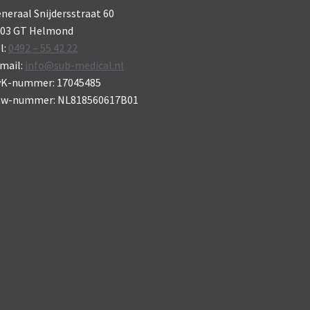
neraal Snijdersstraat 60
703 GT Helmond
l:
0492 – 55 42 22
mail:
info@sub-medical.nl
vK-nummer: 17045485
tw-nummer: NL818560617B01