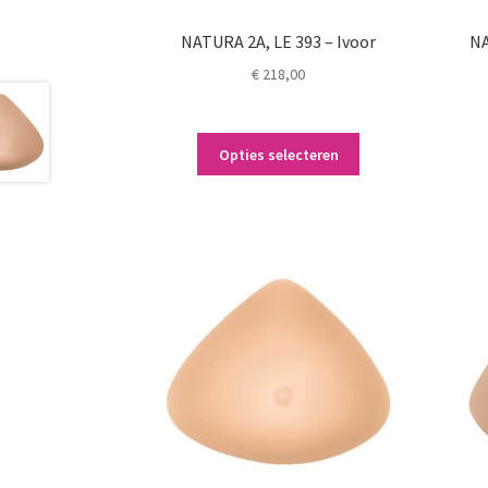
NATURA 2A, LE 393 – Ivoor
NA
€
218,00
Dit
Opties selecteren
product
heeft
meerdere
variaties.
Deze
optie
kan
gekozen
worden
op
de
productpagina