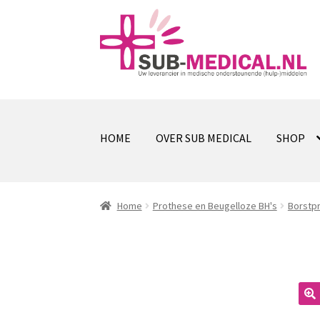
Ga
Ga
door
naar
naar
de
navigatie
inhoud
HOME
OVER SUB MEDICAL
SHOP
Home
Prothese en Beugelloze BH's
Borstp