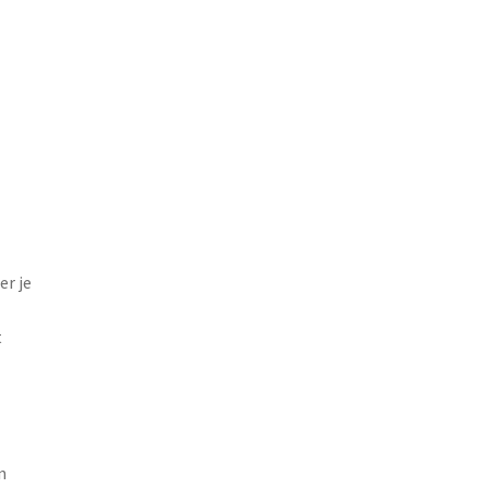
r je
t
n