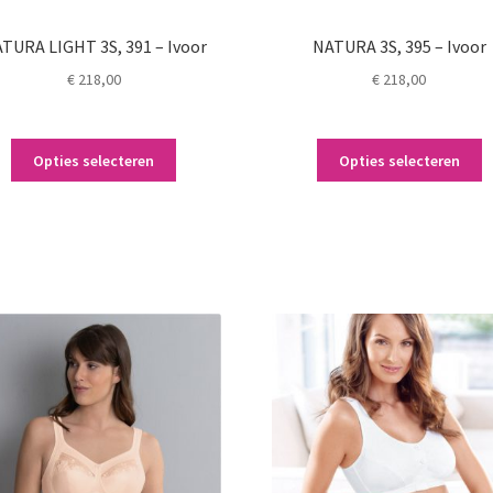
TURA LIGHT 3S, 391 – Ivoor
NATURA 3S, 395 – Ivoor
€
218,00
€
218,00
Dit
Di
Opties selecteren
Opties selecteren
product
p
heeft
h
meerdere
m
variaties.
va
Deze
D
optie
o
kan
k
gekozen
g
worden
w
op
o
de
d
productpagina
p