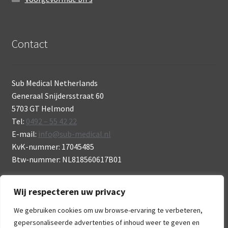
Contact
Sub Medical Netherlands
Generaal Snijdersstraat 60
5703 GT Helmond
Tel:
0492 – 55 42 22
E-mail:
info@sub-medical.nl
KvK-nummer: 17045485
Btw-nummer: NL818560617B01
Wij respecteren uw privacy
We gebruiken cookies om uw browse-ervaring te verbeteren,
gepersonaliseerde advertenties of inhoud weer te geven en
© Sub Medical 2026