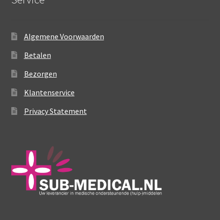
variaties.
Deze
optie
Algemene Voorwaarden
kan
gekozen
Betalen
worden
Bezorgen
op
de
Klantenservice
productpagina
Privacy Statement