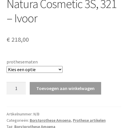
Natura Cosmetic 3S, 321
– Ivoor
€
218,00
prothesematen
Natura
Toevoegen aan winkelwagen
Cosmetic
3S,
321
-
Artikelnummer:
N/B
Categorieën:
Borstprothese Amoena
,
Prothese artikelen
Ivoor
Tag:
Borstprothese Amoena
aantal