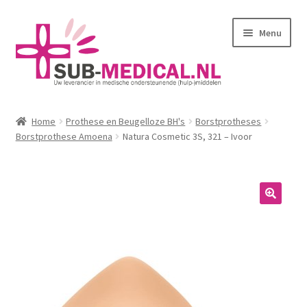
Ga
Ga
Menu
door
naar
naar
de
navigatie
inhoud
Home
Home
Prothese en Beugelloze BH's
Borstprotheses
Subme
Borstprothese Amoena
Natura Cosmetic 3S, 321 – Ivoor
Huidverzorging
uitvou
Subme
Kleding
uitvou
Corseletten
Pantybroekjes
Badmode