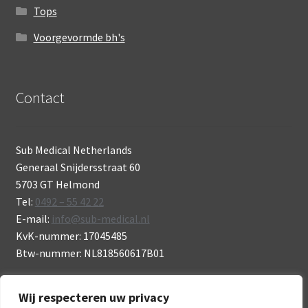
Tops
Voorgevormde bh's
Contact
Sub Medical Netherlands
Generaal Snijdersstraat 60
5703 GT Helmond
Tel:
0492 – 55 42 22
E-mail:
info@sub-medical.nl
KvK-nummer: 17045485
Btw-nummer: NL818560617B01
Wij respecteren uw privacy