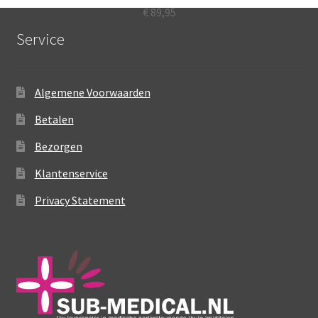
heeft
€
89,95
meerdere
Service
variaties.
Deze
optie
Algemene Voorwaarden
kan
gekozen
Betalen
worden
Bezorgen
op
de
Klantenservice
productpagina
Privacy Statement