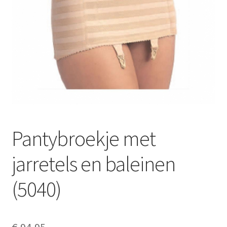
Subme
Prothese artikelen
uitvou
Subme
Elastische Kousen
uitvou
Subme
Info
uitvou
Sale
Pantybroekje met
jarretels en baleinen
(5040)