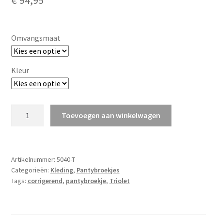
€
94,95
Omvangsmaat
Kleur
Pantybroekje
Toevoegen aan winkelwagen
met
jarretels
en
baleinen
Artikelnummer:
5040-T
Categorieën:
Kleding
,
Pantybroekjes
(5040)
Tags:
corrigerend
,
pantybroekje
,
Triolet
aantal