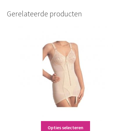
Gerelateerde producten
Dit
Opties selecteren
Corselet (7070)