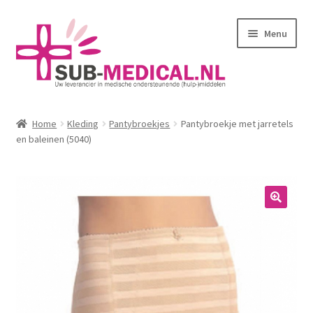
Ga
Ga
Menu
door
naar
naar
de
navigatie
inhoud
Home
Home
Kleding
Pantybroekjes
Pantybroekje met jarretels
Subme
en baleinen (5040)
Huidverzorging
uitvou
Subme
Kleding
uitvou
Corseletten
Pantybroekjes
Badmode