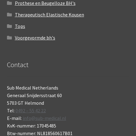
Prothese en Beugelloze BH's
Therapeutisch Elastische Kousen
Tops
Voorgevormde bh's
Contact
Sub Medical Netherlands
Generaal Snijdersstraat 60
5703 GT Helmond
Tel:
0492 – 55 42 22
E-mail:
info@sub-medical.nl
KvK-nummer: 17045485
Btw-nummer: NL818560617B01