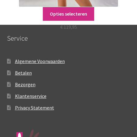
Dit
Opties selecteren
Dirban
product
heeft
€
119,95
meerdere
Service
variaties.
Deze
optie
Algemene Voorwaarden
kan
gekozen
Betalen
worden
Bezorgen
op
de
Klantenservice
productpagina
Privacy Statement