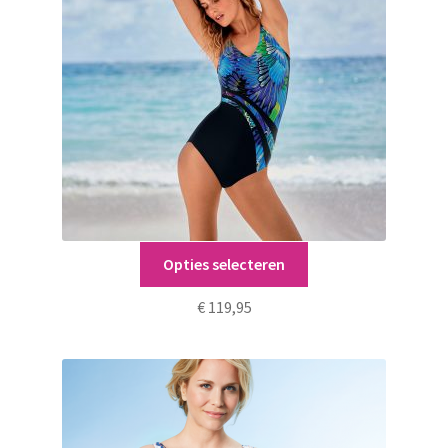
Dit
Opties selecteren
Dirban
product
heeft
€
119,95
meerdere
variaties.
Deze
optie
kan