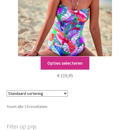
op
de
productpagina
Dit
Opties selecteren
Santa
product
heeft
€
119,95
meerdere
variaties.
Deze
optie
Toont alle 14 resultaten
kan
gekozen
worden
Filter op prijs