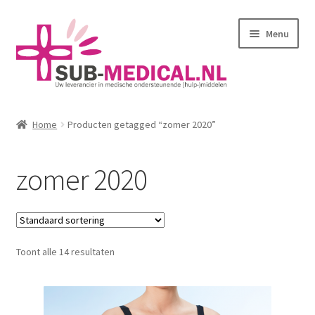
Ga
Ga
Menu
door
naar
naar
de
navigatie
inhoud
Home
Home
Producten getagged “zomer 2020”
Subme
Huidverzorging
uitvou
zomer 2020
Subme
Kleding
uitvou
Corseletten
Toont alle 14 resultaten
Pantybroekjes
Badmode