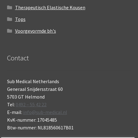
Therapeutisch Elastische Kousen
Tops
Voorgevormde bh's
Contact
Sub Medical Netherlands
Generaal Snijdersstraat 60
5703 GT Helmond
Tel:
0492 – 55 42 22
E-mail:
info@sub-medical.nl
KvK-nummer: 17045485
Btw-nummer: NL818560617B01