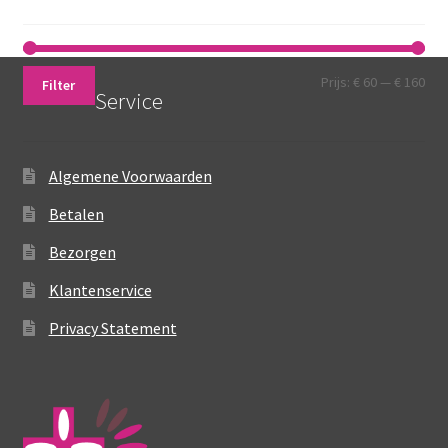
op
de
productpagina
Min.
Max
Prijs:
€ 60
—
€ 160
Filter
Service
prij
prij
Algemene Voorwaarden
Betalen
Bezorgen
Klantenservice
Privacy Statement