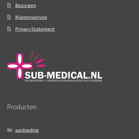
Bezorgen
op
de
Klantenservice
productpagina
Privacy Statement
Producten
aanbieding