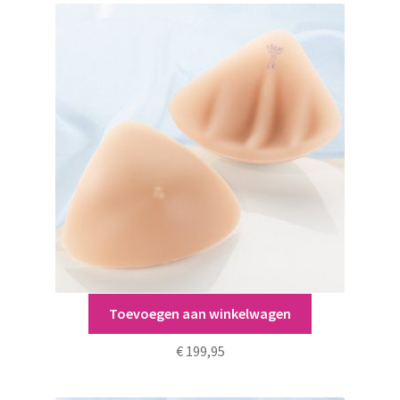
Deze
optie
kan
gekozen
worden
op
de
productpagina
Toevoegen aan winkelwagen
Sportprothese 1054X Active
€
199,95