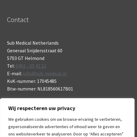
Contact
Sub Medical Netherlands
Generaal Snijdersstraat 60
5703 GT Helmond
Tel:
0492 – 55 42 22
E-mail:
info@sub-medical.nl
KvK-nummer: 17045485
Btw-nummer: NL818560617B01
Wij respecteren uw privacy
We gebruiken cookies om uw browse-ervaring te verbeteren,
gepersonaliseerde advertenties of inhoud weer te geven en
© Sub Medical 2026
ons websiteverkeer te analyseren. Door op “Alles accepteren”
.