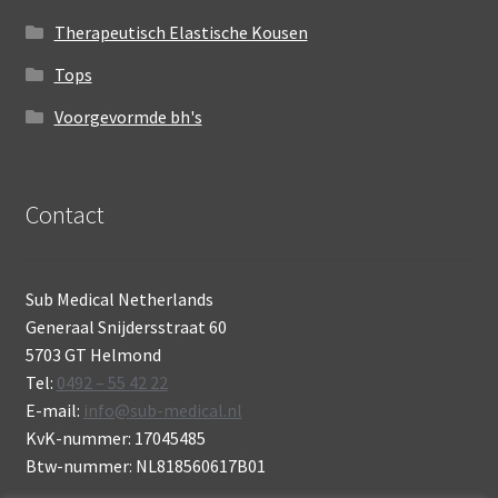
Therapeutisch Elastische Kousen
Tops
Voorgevormde bh's
Contact
Sub Medical Netherlands
Generaal Snijdersstraat 60
5703 GT Helmond
Tel:
0492 – 55 42 22
E-mail:
info@sub-medical.nl
KvK-nummer: 17045485
Btw-nummer: NL818560617B01