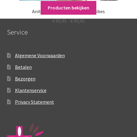
Producten bekijken
Anita Care Badmode Tropical Vibes
Prijsklasse:
€
89,95
-
€
99,95
€ 89,95
Service
tot
€ 99,95
Algemene Voorwaarden
Betalen
Bezorgen
Klantenservice
Privacy Statement