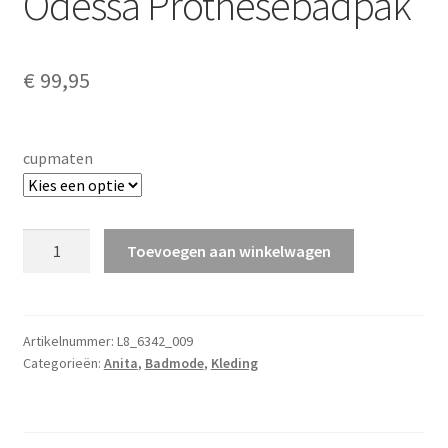
Odessa Prothesebadpak
€
99,95
cupmaten
Odessa
Toevoegen aan winkelwagen
Prothesebadpak
aantal
Artikelnummer:
L8_6342_009
Categorieën:
Anita
,
Badmode
,
Kleding