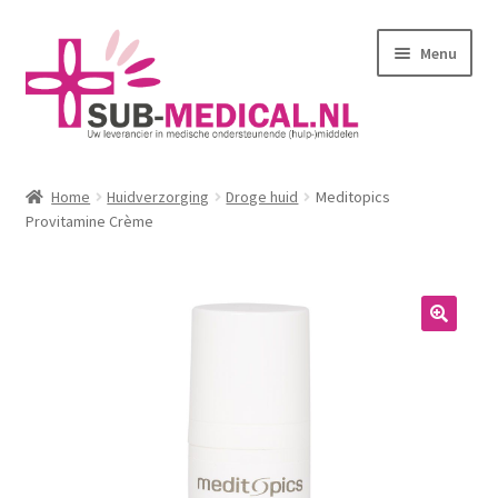
Ga
Ga
Menu
door
naar
naar
de
navigatie
inhoud
Home
Home
Huidverzorging
Droge huid
Meditopics
Subme
Provitamine Crème
Huidverzorging
uitvou
Subme
Kleding
uitvou
Corseletten
Pantybroekjes
Badmode