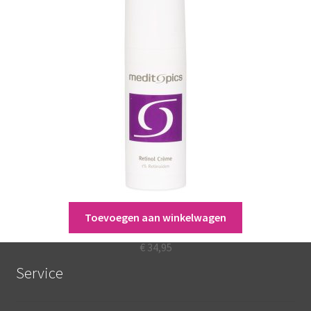
Toevoegen aan winkelwagen
Meditopics Retinol Crème 1%
€
34,95
Service