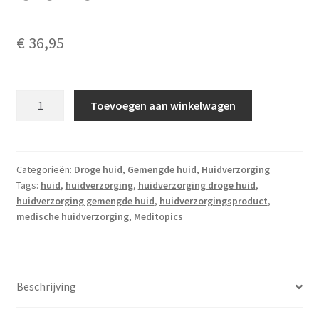
€
36,95
Meditopics
Toevoegen aan winkelwagen
Provitamine
Crème
aantal
Categorieën:
Droge huid
,
Gemengde huid
,
Huidverzorging
Tags:
huid
,
huidverzorging
,
huidverzorging droge huid
,
huidverzorging gemengde huid
,
huidverzorgingsproduct
,
medische huidverzorging
,
Meditopics
Beschrijving