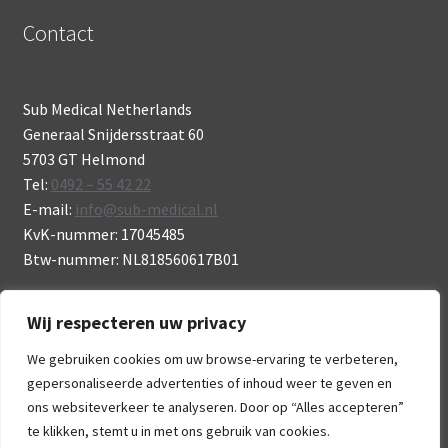
Contact
Sub Medical Netherlands
Generaal Snijdersstraat 60
5703 GT Helmond
Tel:
0492 – 55 42 22
E-mail:
info@sub-medical.nl
KvK-nummer: 17045485
Btw-nummer: NL818560617B01
Wij respecteren uw privacy
We gebruiken cookies om uw browse-ervaring te verbeteren,
gepersonaliseerde advertenties of inhoud weer te geven en
© Sub Medical 2026
ons websiteverkeer te analyseren. Door op “Alles accepteren”
.
te klikken, stemt u in met ons gebruik van cookies.