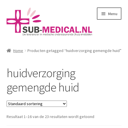
Ga
Ga
Menu
door
naar
naar
de
navigatie
inhoud
Home
Home
Producten getagged “huidverzorging gemengde huid”
Subme
Huidverzorging
uitvou
huidverzorging
Subme
Kleding
uitvou
gemengde huid
Corseletten
Pantybroekjes
Resultaat 1–16 van de 23 resultaten wordt getoond
Badmode