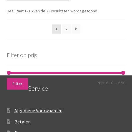
Resultaat 1–16 van de 23 resultaten wordt getoond
1
2
Filter op prijs
Min.
Max
Prijs:
€ 10
—
€ 50
Filter
Service
prij
prij
Algemene Voorwaarden
Betalen