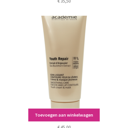
€
35,50
Toevoegen aan winkelwagen
Académie Soin Lissant Yeux et Lèvres
€
45,00