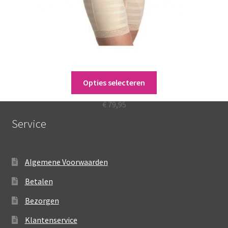
productpagina
Dit
Opties selecteren
Pantybroekje (6900)
product
heeft
€
79,95
meerdere
Service
variaties.
Deze
optie
Algemene Voorwaarden
kan
gekozen
Betalen
worden
Bezorgen
op
de
Klantenservice