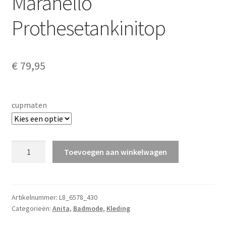
Maranello
Prothesetankinitop
€
79,95
cupmaten
Maranello
Toevoegen aan winkelwagen
Prothesetankinitop
aantal
Artikelnummer:
L8_6578_430
Categorieën:
Anita
,
Badmode
,
Kleding