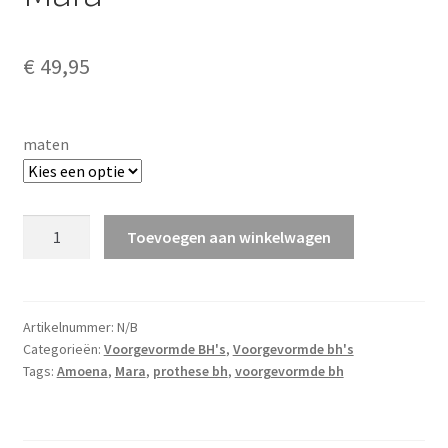
€
49,95
maten
Mara
Toevoegen aan winkelwagen
aantal
Artikelnummer:
N/B
Categorieën:
Voorgevormde BH's
,
Voorgevormde bh's
Tags:
Amoena
,
Mara
,
prothese bh
,
voorgevormde bh