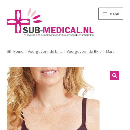
Ga
Ga
Menu
door
naar
naar
de
navigatie
inhoud
Home
Home
Voorgevormde bh's
Voorgevormde BH's
Mara
Subme
Huidverzorging
uitvou
Subme
Kleding
uitvou
Corseletten
Pantybroekjes
Badmode