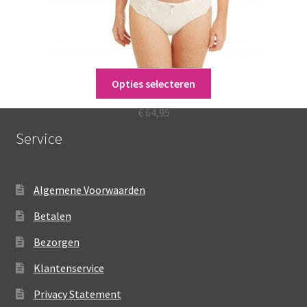
Dit
Opties selecteren
Be Beautiful SBP
product
heeft
€
64,95
meerdere
Service
variaties.
Deze
optie
Algemene Voorwaarden
kan
gekozen
Betalen
worden
Bezorgen
op
de
Klantenservice
productpagina
Privacy Statement