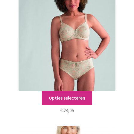
Dit
Opties selecteren
Bailey Slip
product
heeft
€
24,95
meerdere
variaties.
Deze