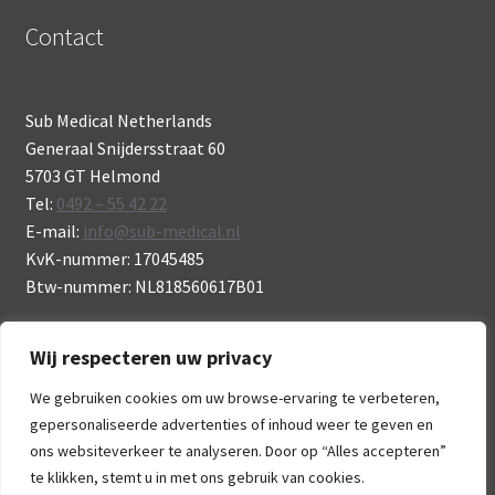
Contact
Sub Medical Netherlands
Generaal Snijdersstraat 60
5703 GT Helmond
Tel:
0492 – 55 42 22
E-mail:
info@sub-medical.nl
KvK-nummer: 17045485
Btw-nummer: NL818560617B01
Wij respecteren uw privacy
We gebruiken cookies om uw browse-ervaring te verbeteren,
gepersonaliseerde advertenties of inhoud weer te geven en
© Sub Medical 2026
ons websiteverkeer te analyseren. Door op “Alles accepteren”
.
te klikken, stemt u in met ons gebruik van cookies.