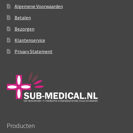
optie
Algemene Voorwaarden
kan
gekozen
Betalen
worden
Bezorgen
op
de
Klantenservice
productpagina
Privacy Statement
Producten