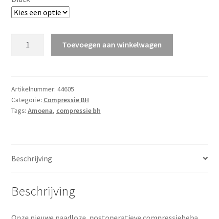
Leyla
Toevoegen aan winkelwagen
aantal
Artikelnummer:
44605
Categorie:
Compressie BH
Tags:
Amoena
,
compressie bh
Beschrijving
Beschrijving
Onze nieuwe naadloze, postoperatieve compressiebeha