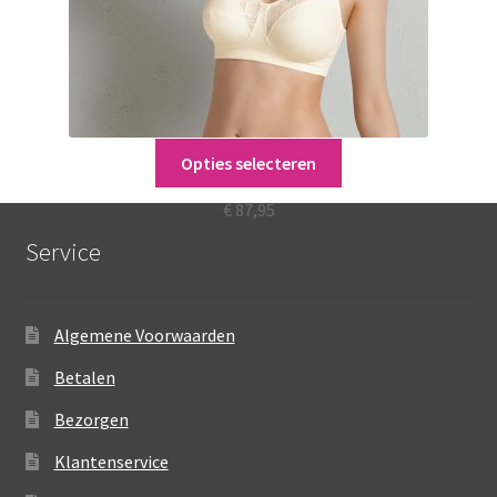
Dit
Opties selecteren
microenergen
product
heeft
€
87,95
meerdere
Service
variaties.
Deze
optie
Algemene Voorwaarden
kan
gekozen
Betalen
worden
Bezorgen
op
de
Klantenservice
productpagina