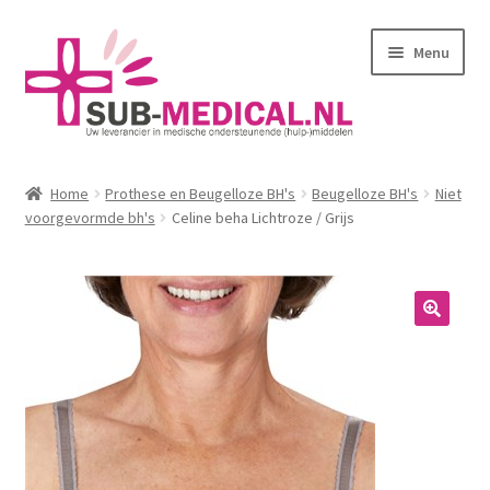
Ga
Ga
Menu
door
naar
naar
de
navigatie
inhoud
Home
Home
Prothese en Beugelloze BH's
Beugelloze BH's
Niet
Subme
voorgevormde bh's
Celine beha Lichtroze / Grijs
Huidverzorging
uitvou
Subme
Kleding
uitvou
Corseletten
Pantybroekjes
Badmode