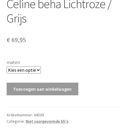
Celine beha Lichtroze /
Grijs
€
69,95
maten
Celine
Toevoegen aan winkelwagen
beha
Lichtroze
/
Grijs
Artikelnummer:
44509
Categorie:
Niet voorgevormde bh's
aantal