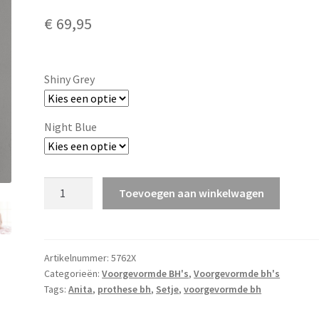
€
69,95
Shiny Grey
Night Blue
Caroline
Toevoegen aan winkelwagen
aantal
Artikelnummer:
5762X
Categorieën:
Voorgevormde BH's
,
Voorgevormde bh's
Tags:
Anita
,
prothese bh
,
Setje
,
voorgevormde bh