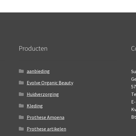
heeft
h
meerdere
m
variaties.
va
Deze
D
optie
o
kan
k
gekozen
g
Producten
C
worden
w
op
o
de
d
productpagina
p
aanbieding
Su
Ge
Evolve Organic Beauty
5
Huidverzorging
Te
E-
Kleding
K
B
Prothese Amoena
Prothese artikelen