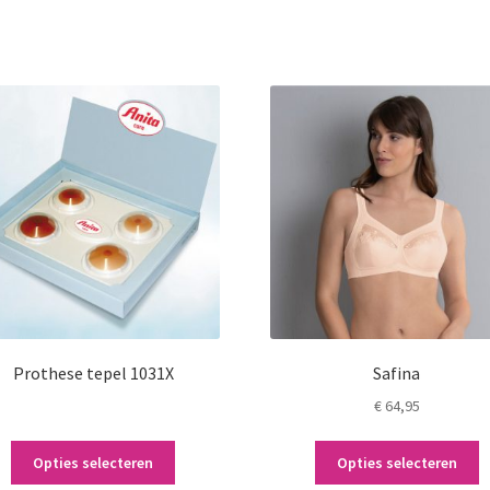
Prothese tepel 1031X
Safina
€
64,95
Dit
Di
Opties selecteren
Opties selecteren
product
p