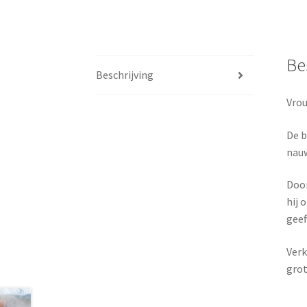
Be
Beschrijving
Vrou
De b
nauw
Door
hij 
geef
Verk
gro