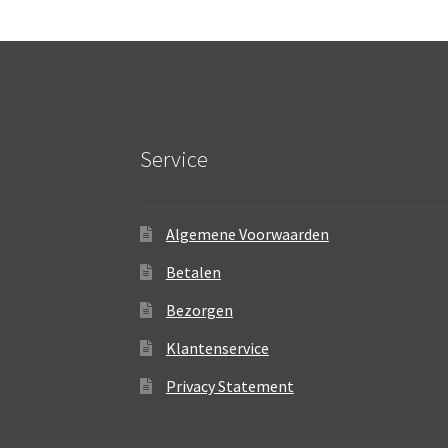
heeft
meerdere
variaties.
Deze
optie
kan
gekozen
Service
worden
op
de
productpagina
Algemene Voorwaarden
Betalen
Bezorgen
Klantenservice
Privacy Statement