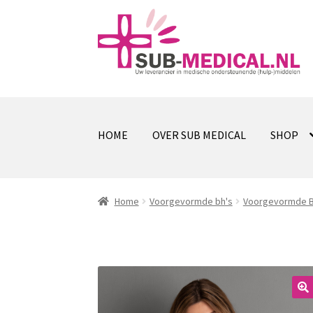
Ga
Ga
door
naar
naar
de
navigatie
inhoud
HOME
OVER SUB MEDICAL
SHOP
Home
Voorgevormde bh's
Voorgevormde B