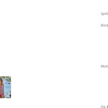
Spli
Bred
Mate
Op 4