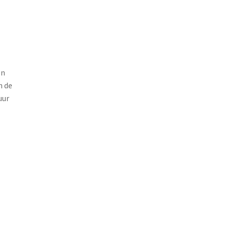
en
n de
uur