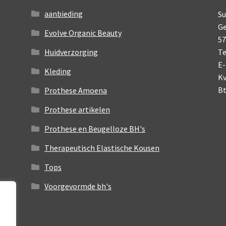
productpagina
p
aanbieding
Su
Ge
Evolve Organic Beauty
5
Huidverzorging
Te
E-
Kleding
K
B
Prothese Amoena
Prothese artikelen
Prothese en Beugelloze BH's
Therapeutisch Elastische Kousen
Tops
Voorgevormde bh's