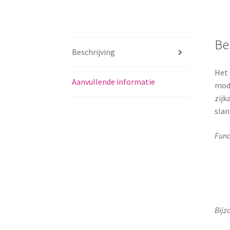
Be
Beschrijving
Het 
Aanvullende informatie
mode
zijk
slan
Func
Bijz