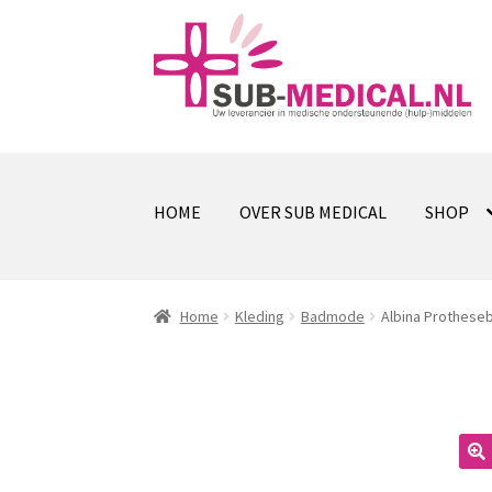
Ga
Ga
door
naar
naar
de
navigatie
inhoud
HOME
OVER SUB MEDICAL
SHOP
Home
Kleding
Badmode
Albina Prothese