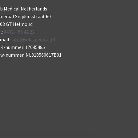
roductpagina
b Medical Netherlands
neraal Snijdersstraat 60
703 GT Helmond
l:
0492 – 55 42 22
mail:
info@sub-medical.nl
vK-nummer: 17045485
tw-nummer: NL818560617B01