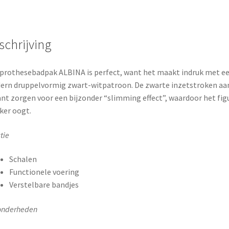
schrijving
prothesebadpak ALBINA is perfect, want het maakt indruk met e
rn druppelvormig zwart-witpatroon. De zwarte inzetstroken aa
ant zorgen voor een bijzonder “slimming effect”, waardoor het fig
ker oogt.
tie
Schalen
Functionele voering
Verstelbare bandjes
onderheden