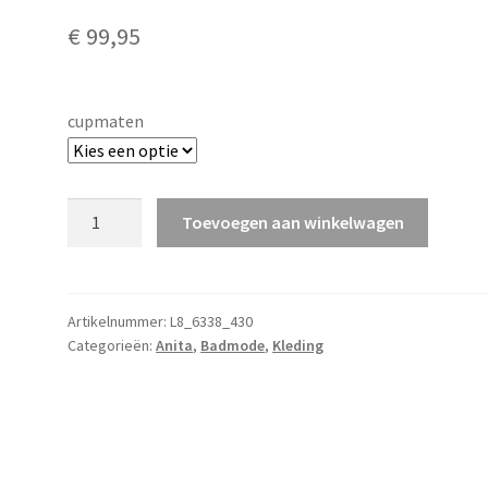
€
99,95
cupmaten
Albina
Toevoegen aan winkelwagen
Prothesebadpak
aantal
Artikelnummer:
L8_6338_430
Categorieën:
Anita
,
Badmode
,
Kleding