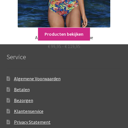
Producten bekijken
Anita Care Badmode Tropique
Prijsklasse:
€
99,95
-
€
119,95
€ 99,95
Service
tot
€ 119,95
Algemene Voorwaarden
Betalen
Bezorgen
Klantenservice
Privacy Statement