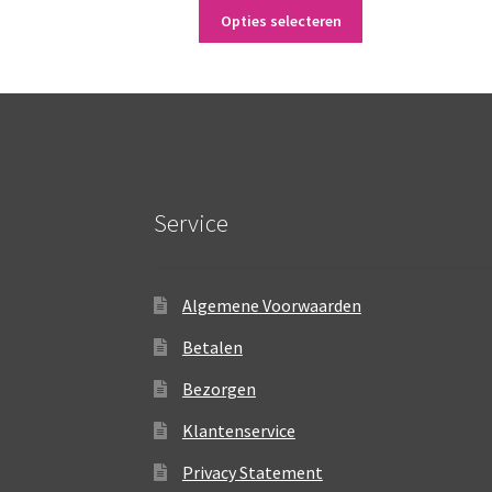
Dit
Opties selecteren
product
heeft
meerdere
variaties.
Deze
optie
kan
gekozen
Service
worden
op
de
productpagina
Algemene Voorwaarden
Betalen
Bezorgen
Klantenservice
Privacy Statement