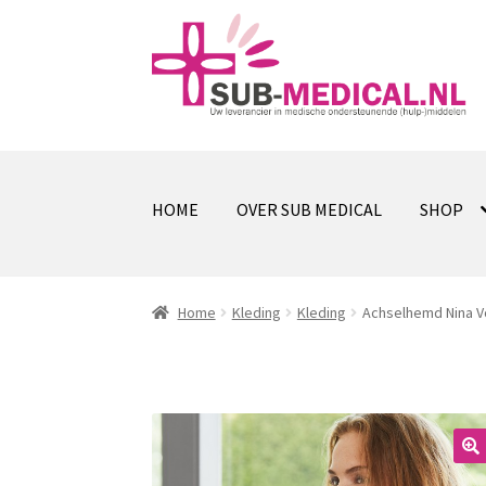
Ga
Ga
door
naar
naar
de
navigatie
inhoud
HOME
OVER SUB MEDICAL
SHOP
Home
Kleding
Kleding
Achselhemd Nina Vo