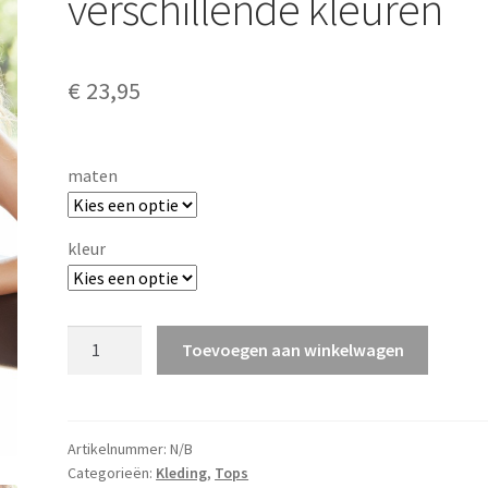
verschillende kleuren
€
23,95
maten
kleur
Achselhemd
Toevoegen aan winkelwagen
Nina
Von
C
in
Artikelnummer:
N/B
Categorieën:
Kleding
,
Tops
verschillende