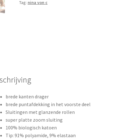
Tag:
nina von c
kleuren
aantal
schrijving
brede kanten drager
brede puntafdekking in het voorste deel
Sluitingen met glanzende rollen
super platte zoom sluiting
100% biologisch katoen
Tip: 91% polyamide, 9% elastaan