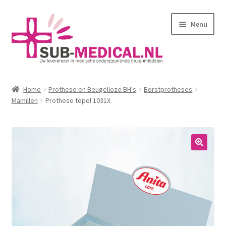
Ga
Ga
Menu
door
naar
naar
de
navigatie
inhoud
Home
Home
Prothese en Beugelloze BH's
Borstprotheses
Subme
Mamillen
Prothese tepel 1031X
Huidverzorging
uitvou
Subme
Kleding
uitvou
Corseletten
Pantybroekjes
Badmode