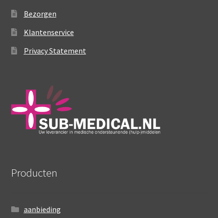
worden
Bezorgen
op
de
Klantenservice
productpagina
Privacy Statement
Producten
aanbieding