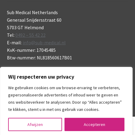
Sub Medical Netherlands
Generaal Snijdersstraat 60
5703 GT Helmond
Tel:
0492 – 55 42 22
E-mail:
info@sub-medical.nl
KvK-nummer: 17045485
Btw-nummer: NL818560617B01
Wij respecteren uw privacy
We gebruiken cookies om uw browse-ervaring te verbeteren,
gepersonaliseerde advertenties of inhoud weer te geven en
© Sub Medical 2026
ons websiteverkeer te analyseren. Door op “Alles accepteren”
.
te klikken, stemt u in met ons gebruik van cookies.
0
Afwijzen
Accepteren
Zoeken
Zoeken