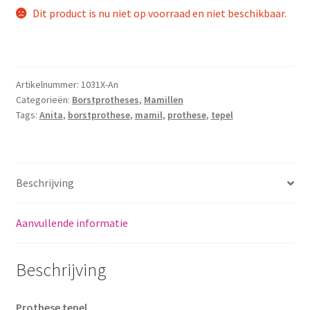
Dit product is nu niet op voorraad en niet beschikbaar.
Artikelnummer:
1031X-An
Categorieën:
Borstprotheses
,
Mamillen
Tags:
Anita
,
borstprothese
,
mamil
,
prothese
,
tepel
Beschrijving
Aanvullende informatie
Beschrijving
Prothese tepel