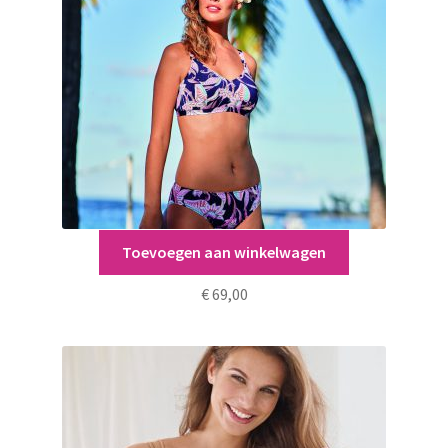
worden
op
de
productpagina
Toevoegen aan winkelwagen
Alba Bikini maat 42 C
€
69,00