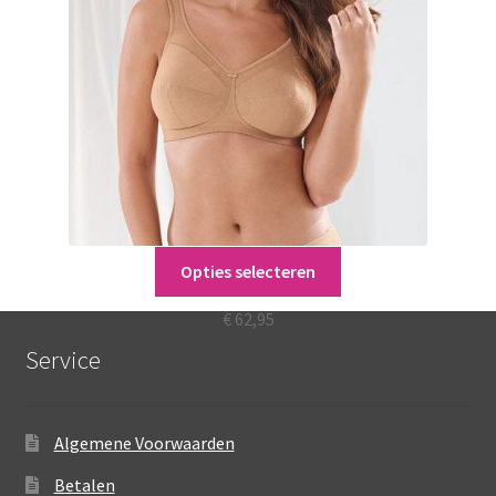
Dit
Opties selecteren
Jana
product
heeft
€
62,95
meerdere
Service
variaties.
Deze
optie
Algemene Voorwaarden
kan
gekozen
Betalen