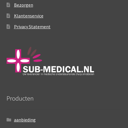
Subme
Bezorgen
Prothese artikelen
uitvou
Klantenservice
Subme
Elastische Kousen
uitvou
Privacy Statement
Subme
Info
uitvou
Sale
Producten
aanbieding