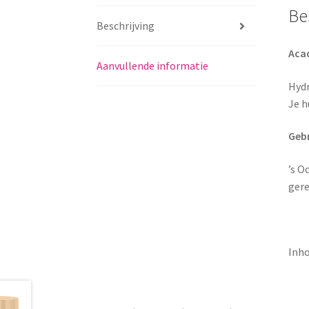
Be
Beschrijving
Aca
Aanvullende informatie
Hydr
Je h
Gebr
’s O
gere
Inho