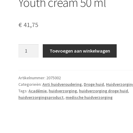
Youth cream 50 ml
€
41,75
Académie
Toevoegen aan winkelwagen
Hydrastiane
Youth
cream
50
Artikelnummer:
2075002
Categorieën:
Anti huidveroudering
,
Droge huid
,
Huidverzorgin
ml
Tags:
Académie
,
huidverzorging
,
huidverzorging droge huid
,
aantal
huidverzorgingsproduct
,
medische huidverzorging