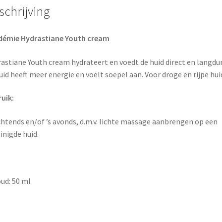
schrijving
démie Hydrastiane Youth cream
astiane Youth cream hydrateert en voedt de huid direct en langdur
uid heeft meer energie en voelt soepel aan. Voor droge en rijpe hui
uik:
chtends en/of ’s avonds, d.m.v. lichte massage aanbrengen op een
inigde huid.
ud: 50 ml