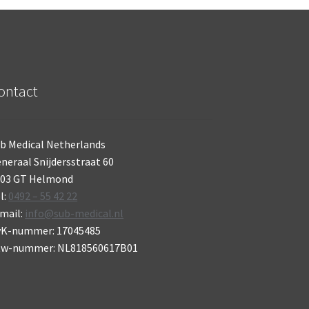
ontact
b Medical Netherlands
neraal Snijdersstraat 60
703 GT Helmond
l:
0492 – 55 42 22
mail:
info@sub-medical.nl
vK-nummer: 17045485
tw-nummer: NL818560617B01