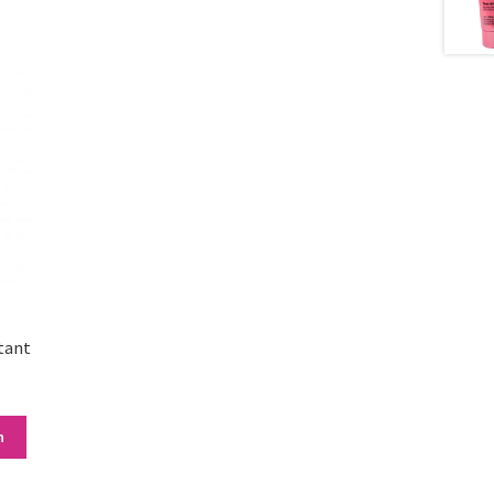
tant
n