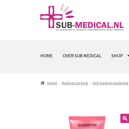
Ga
Ga
door
naar
naar
de
navigatie
inhoud
HOME
OVER SUB MEDICAL
SHOP
Home
Huidverzorging
Anti huidveroudering