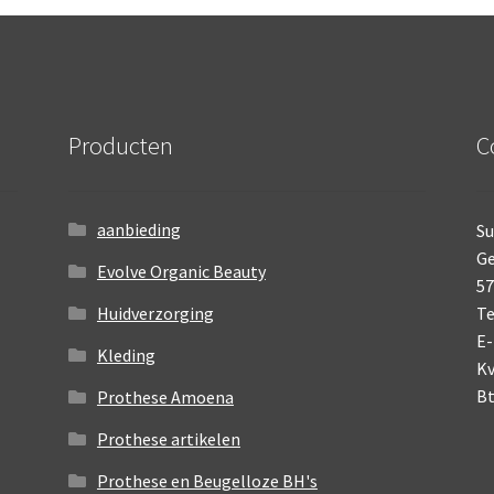
Producten
C
aanbieding
Su
Ge
Evolve Organic Beauty
5
Huidverzorging
Te
E-
Kleding
K
B
Prothese Amoena
Prothese artikelen
Prothese en Beugelloze BH's