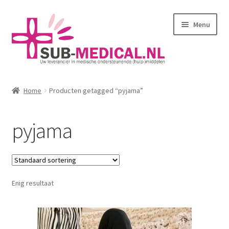
Ga
Ga
Menu
door
naar
naar
de
navigatie
inhoud
Home
Home
Producten getagged “pyjama”
Subme
Huidverzorging
uitvou
pyjama
Subme
Kleding
uitvou
Corseletten
Enig resultaat
Pantybroekjes
Badmode