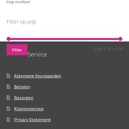
Enig resultaat
kan
gekozen
worden
Filter op prijs
op
de
productpagina
Min.
Max
Prijs:
€ 30
—
€ 40
Filter
Service
prij
prij
Algemene Voorwaarden
Betalen
Bezorgen
Klantenservice
Privacy Statement