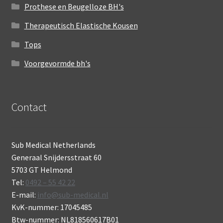
Prothese en Beugelloze BH's
Therapeutisch Elastische Kousen
Tops
Voorgevormde bh's
Contact
Sub Medical Netherlands
Generaal Snijdersstraat 60
5703 GT Helmond
Tel:
0492 – 55 42 22
E-mail:
info@sub-medical.nl
KvK-nummer: 17045485
Btw-nummer: NL818560617B01