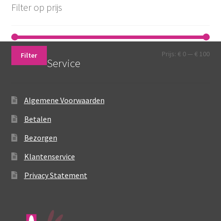
worden
Filter op prijs
op
de
productpagina
Min.
Max
Prijs:
€ 0
—
€ 100
Filter
Service
prij
prij
Algemene Voorwaarden
Betalen
Bezorgen
Klantenservice
Privacy Statement