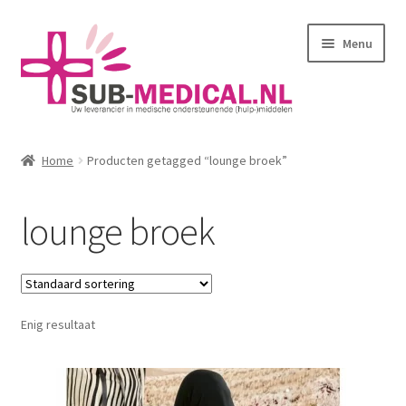
Ga
Ga
Menu
door
naar
naar
de
navigatie
inhoud
Home
Home
Producten getagged “lounge broek”
Subme
Huidverzorging
uitvou
lounge broek
Subme
Kleding
uitvou
Corseletten
Enig resultaat
Pantybroekjes
Badmode