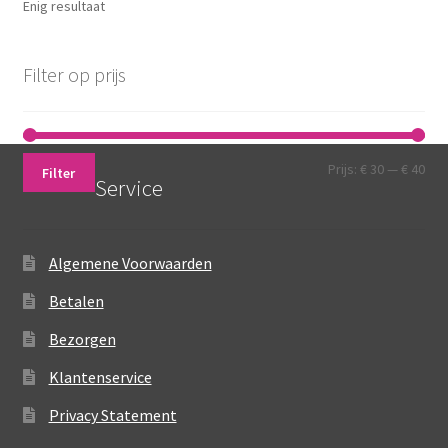
Enig resultaat
kan
gekozen
worden
Filter op prijs
op
de
productpagina
Min.
Max
Prijs:
€ 30
—
€ 40
Filter
Service
prij
prij
Algemene Voorwaarden
Betalen
Bezorgen
Klantenservice
Privacy Statement