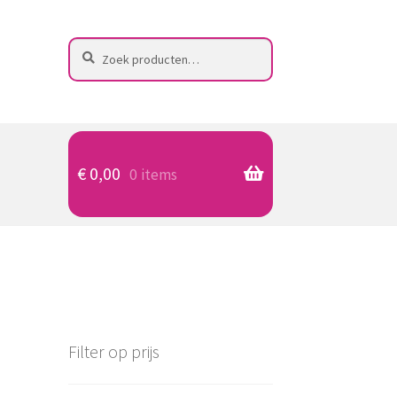
Zoeken
Zoeken
naar:
€
0,00
0 items
Filter op prijs