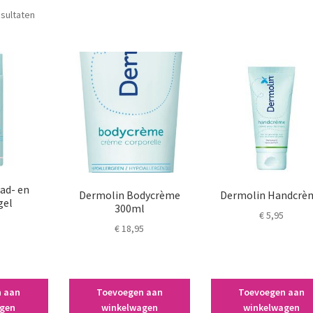
esultaten
ad- en
Dermolin Bodycrème
Dermolin Handcrè
gel
300ml
€
5,95
€
18,95
n aan
Toevoegen aan
Toevoegen aan
agen
winkelwagen
winkelwagen