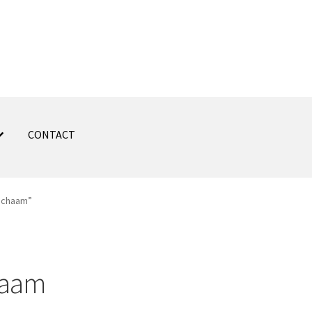
CONTACT
lichaam”
haam