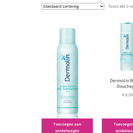
Toont alle 5 r
Dermolin B
Douche
€
8,50
Toevoegen aan
Toevoege
Dermolin Anti-
winkelwagen
winkelw