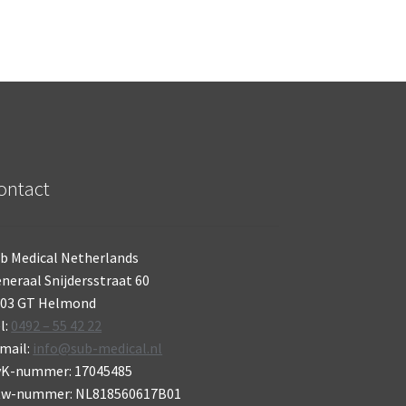
ontact
b Medical Netherlands
neraal Snijdersstraat 60
703 GT Helmond
l:
0492 – 55 42 22
mail:
info@sub-medical.nl
vK-nummer: 17045485
tw-nummer: NL818560617B01