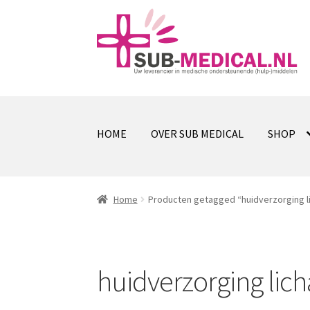
Ga
Ga
door
naar
naar
de
navigatie
inhoud
HOME
OVER SUB MEDICAL
SHOP
Home
Producten getagged “huidverzorging 
huidverzorging lic