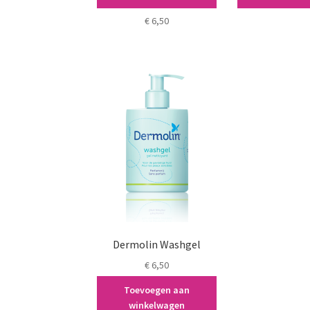
Transpirant Spray
€
6,50
Dermolin Washgel
€
6,50
Toevoegen aan
winkelwagen