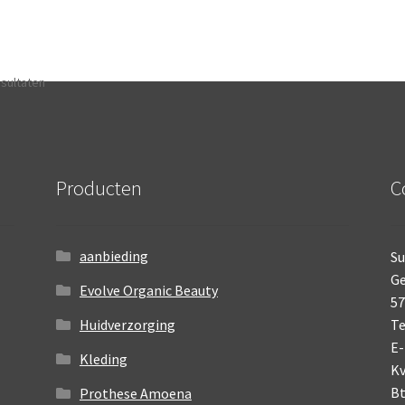
esultaten
Producten
C
aanbieding
Su
Ge
Evolve Organic Beauty
5
Huidverzorging
Te
E-
Kleding
K
B
Prothese Amoena