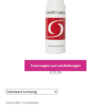
Meditopics Sunblock SPF 30
Toevoegen aan winkelwagen
€
31,95
Toont alle 7 resultaten