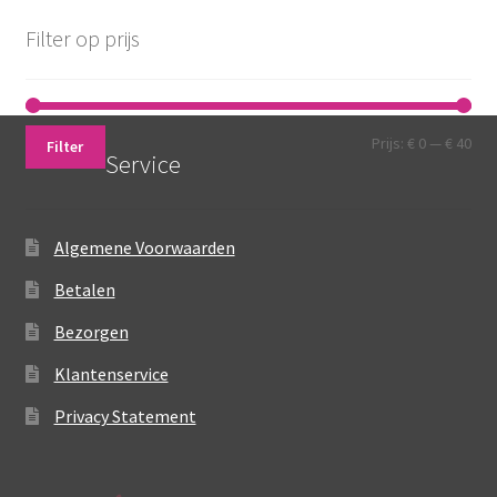
Filter op prijs
Min.
Max
Prijs:
€ 0
—
€ 40
Filter
Service
prij
prij
Algemene Voorwaarden
Betalen
Bezorgen
Klantenservice
Privacy Statement