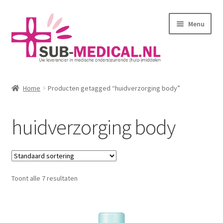
Ga
Ga
Menu
door
naar
naar
de
navigatie
inhoud
Home
Home
Producten getagged “huidverzorging body”
Subme
Huidverzorging
uitvou
huidverzorging body
Subme
Kleding
uitvou
Corseletten
Toont alle 7 resultaten
Pantybroekjes
Badmode