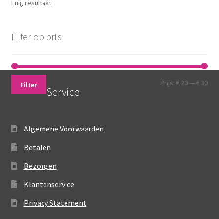
Enig resultaat
kan
gekozen
worden
Filter op prijs
op
de
productpagina
Min.
Max
Prijs:
€ 20
—
€ 30
Filter
Service
prij
prij
Algemene Voorwaarden
Betalen
Bezorgen
Klantenservice
Privacy Statement