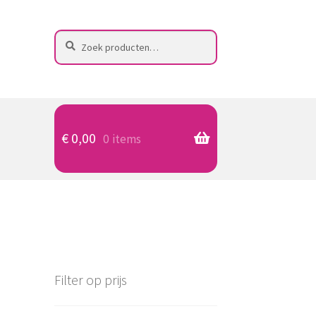
Zoeken
Zoeken
naar:
€
0,00
0 items
Filter op prijs