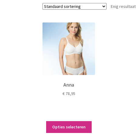
Enig resultaat
Anna
€
78,95
Dit
Opties selecteren
product