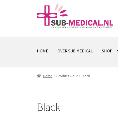
Ga
Ga
door
naar
naar
de
navigatie
inhoud
HOME
OVER SUB MEDICAL
SHOP
Home
Product kleur
Black
Black