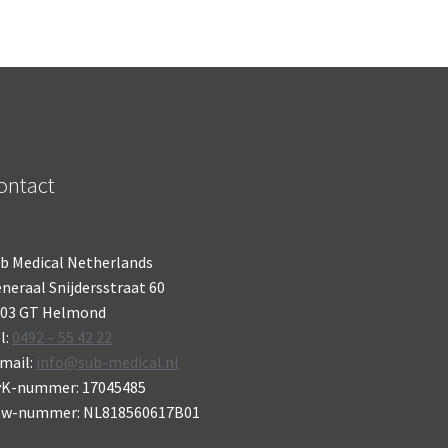
ontact
b Medical Netherlands
neraal Snijdersstraat 60
703 GT Helmond
l:
0492 – 55 42 22
mail:
info@sub-medical.nl
vK-nummer: 17045485
tw-nummer: NL818560617B01