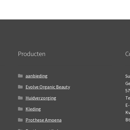
Producten
C
aanbieding
Su
Ge
Evolve Organic Beauty
5
Huidverzorging
Te
E-
Kleding
K
B
Prothese Amoena