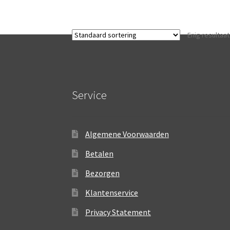
heeft
meerdere
variaties.
Enig resultaat
Deze
optie
kan
gekozen
worden
Service
op
de
productpagina
Algemene Voorwaarden
Betalen
Bezorgen
Klantenservice
Privacy Statement